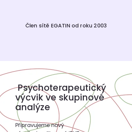
Člen sítě EGATIN od roku 2003
Psychoterapeutický
výcvik ve skupinové
analýze
Připravujeme nový