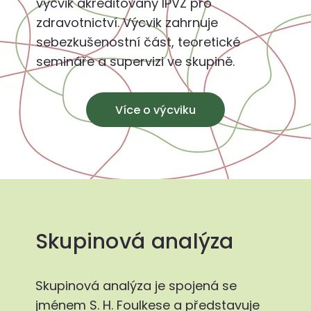
výcvik akreditovaný IPVZ pro
zdravotnictví. Výcvik zahrnuje
sebezkušenostní část, teoretické
semináře a supervizi ve skupině.
Více o výcviku
Skupinová analýza
Skupinová analýza je spojená se
jménem S. H. Foulkese a představuje